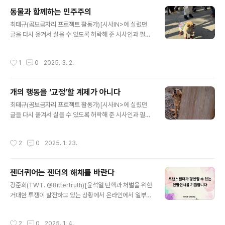
되는 모습이었다. 이럴 거면 뭣하러 그토록 싸웠나 싶은 마
동물과 함께하는 민주주의
음이 들 정도였다. 2023년만 해도 유예기간을 7년을 둘
글 내용
것인가 10년을 둘 것인가 각을 세웠지만, 갑자기 3년으로
최태규(곰보금자리 프로젝트 활동가)[시사IN>에 실렸던
결정되었다. 개 식용을 금지하기 위해 밤잠 줄여가며 활동
글을 다시 옮겨서 실을 수 있도록 허락해 준 시사인과 필자
했던 활동가들의 공을 누군가 가로챈 건 아닌지 걱정이 들
에게 감사드린다.] ‘민주묘총’, ‘전견련’, ‘햄네스티’, ‘장수풍
었다. 부디 그 공이 쌓인 것이길 바랐다. 동물 정치도 정치
뎅이 연구회’…2016년 말, 박근혜 퇴진 집회에 동물 깃발
작성시간
1
0
2025. 3. 2.
라 살아있는 건 확..
이 등장했다. 동물에 관심 갖는 사람들이 부쩍 많아지던 시
기였다. 잘 알려진 기존 사회단체 이름을 살짝 비틀면서도
유쾌한 웃음을 자아냈다. 전에 볼 수 없던 종류의 발랄함과
개의 행동을 ‘교정’할 계제가 아니다
기발함이 집회에 활기를 불어넣었다. 그 기운으로 대통령
글 내용
은 무사히 탄핵되었다.그리고 8년이 지나 다시 대통령을
최태규(곰보금자리 프로젝트 활동가)[시사IN>에 실렸던
끌어내야 하는 시간이 왔다. 윤석열은 박근혜보다 더 지독
글을 다시 옮겨서 실을 수 있도록 허락해 준 시사인과 필자
하게 권력을 휘둘렀고 더 뻔뻔하게 버티는 중이다. 동물 깃
에게 감사드린다.] 소셜미디어 짧은 영상 페이지를 홀린 듯
발들은 다시 거리로 쏟아져 나왔다. 8년 전 깃발들이 거리
넘기고 있는 순간이 있다. 소름 돋는 알고리즘 덕에 내 화면
작성시간
2
0
2025. 1. 23.
에 건재해서 무척 반..
에는 역시나 동물이 자주 등장한다. 말초 자극으로 사람들
의 정신을 쏙 빼놔야 하는 영상들인 만큼 영상에 등장하는
동물도 그 자극원으로 사용된다. ‘귀여움’을 부각하는 건 예
젠더퀴어는 젠더의 해체를 바란다
사고, 인간이 동물을 놀래키거나 겁주면서 노는 장면, 동물
글 내용
이 서로를 심각하게 공격하는 영상 따위가 국적도 없이 떠
강준희(TWT. @8ittertruth)[윤석열 탄핵과 처벌을 위한
돌아다닌다. 이 짧은 영상들은 어떤 주제를 다루든 미디어
거대한 투쟁이 발전하고 있는 상황에서 온라인에서 일부
이용자의 눈길을 잡아채어야 한다는 강박으로 만들어졌고
사람들이 트랜스젠더에 대한 혐오를 나타내며 논란이 되고
백해무익해보인다. 동물을 다루는 영상은 더 그래보인다.
있다. 이런 상황에서 트랜스젠더 혐오를 비판하며 가부장
작성시간
2
0
2025. 1. 4.