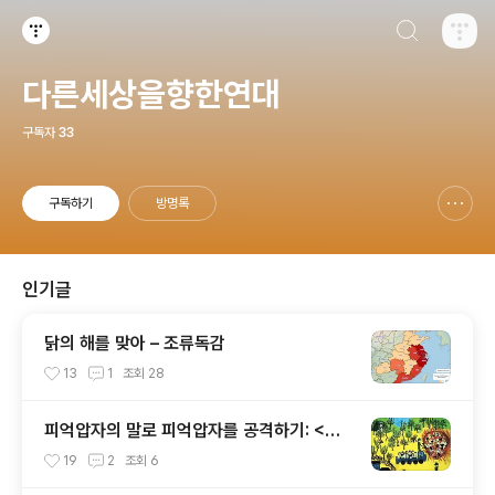
검색하기
티스토리
다른세상을향한연대
구독자
33
구독하기
방명록
신고하기 레이어
열기
인기글
닭의 해를 맞아 – 조류독감
13
1
조회
28
피억압자의 말로 피억압자를 공격하기: <제
국의 위안부> 비판
19
2
조회
6