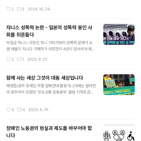
심지어 그걸 동물에게 적용한다는 것이, 여전히 동물과 경
발원하여 영주, 예천, 문경을 지나 낙동강으로 흘러드는 모
작성시간
2
2
2024. 10. 24.
쟁하..
래강이다. 정확히 말하자면, 원래 모래강이었다. 지금은 4
대강 사업으로 낙동강 본류 강바닥이 낮아지고 4대강 사업
마지막 댐인 ‘영주댐’이 들어서면서 모래와 물이 흐르는 줄
쟈니스 성폭력 논란 - 일본의 성폭력 용인 사
기를 틀어막는 바람에 모래강이라고 부르기 어려운 상태가
회를 뒤흔들다
되었다.본류 바닥이 낮아진다는 의미를 잠깐 설명해야 할
글 내용
것 같다. 물은 높은 곳에서 낮은 곳으로 흐른다. 낮은 곳의
박철균 쟈니스 사장인 쟈니 기타가와의 성폭력 문제가 오
강바닥이 더 낮아지면 어떻게 될까? 낮은 곳으로 가려는 물
랜 세월이 지나고 가해자가 사망한지 4년이 넘어서야 제대
살은 높은 곳에서부터 빨라진다. 빨라진 물살은 높은 곳의
로 폭로되고 있다. 계속 폭로되는 내용은 악질 중에서도 악
작성시간
2
1
2023. 9. 27.
바닥을 깎아낸다. 넓게 천천..
질적인 권력형 성폭력의 모습이다. 쟈니는 회사가 세워지
기 훨씬 전인 1950년부터 성폭력을 저질렀다는 피해자(피
해자 중 한명이 78세인데, 성폭력을 당한 나이가 8세였
함께 사는 세상 그것이 대동 세상입니다
다.)의 증언도 나왔고, 자신의 절대적인 결정권으로 인해 데
글 내용
배영준(광주 장애인 차별 철폐연대 활동가) [아래는 얼마전
뷔가 정해지고, 방송출연이 정해진다는 것을 이용해 10대
에 광주에서 있었던 ‘무상교통 운동본부’ 출범 기자회견에
연습생 수백명에게 성폭력을 가했다. 쟈니 기타가와의 일
서 배영준 활동가가 연설한 내용이다] 내일이 빛나는 광주
본 방송연예계 압도적인 영향력을 토대로 그 수십년동안
슬로건을 내세우고 있는 광주는 모든 사람이 빛이 날까요.
몇 건의 성폭력 피해 폭로가 있었음에도 일본 사회에선 조
작성시간
0
0
2023. 5. 19.
내일이 빛나는 광주를 만들기 위해서는 모두가 차별받지
사 및 처벌은 고사하고 보도조차 철저히 되지 않았다. 링크
않고 살아갈 수 있는 기본권이 조성된다면 모두가 빛을 내
(https://www.youtube.com..
고 광주에서 당당하게 살아갈 수 있을 것입니다. 하지만 장
장애인 노동권의 현실과 제도를 바꾸어야 합
애인들에게는 21년 동안 외쳐도 아직까지도 해결되지 않
니다
는 것들이 기본권보다는 생명권이라고 말하고 싶습니다.
글 내용