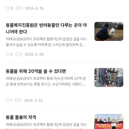
채 저항을 포기하기도 하고 어떤 고양이는 끝날 때까지 저
운 여름에 얼음을 주는 장면 정도로 보도자료를 냈지만 이제 그런 소식은 식상하다.
작성시간
0
1
2026. 6. 15.
항한다. 이내, 화면 속 고양..
요즘 동물원과 관련한 키워드는 단연 “탈출”이다. 이번에는 두 살짜리 늑대가 탈출해
서 대통령까지 나서서 “안전하게 돌아오길 기원”했다. 가두어 기르는 야생동물이 탈
출하는 일은 하루이틀 일이 아니다. 근대 동물원이 생겨난 후에 동물원 탈출 사고는
동물복지진흥원은 반려동물만 다루는 곳이 아
지금까지 꾸준히 일어났다. 동물원의 속성은 야생동물을 원래의 서식지에서 강제로
니어야 한다
잡아와 도시 혹은 근교에 울타리를 쳐놓고 가두어 둔 채 ..
글 내용
최태규(곰보금자리 프로젝트 활동가)[에 실렸던 글을 다시
옮겨서 실을 수 있도록 허락해 준 시사인과 필자에게 감사
드린다.] 이재명 대통령은 대선 공약으로 가칭 ‘동물복지진
작성시간
2
1
2026. 4. 28.
흥원’ 설립을 내걸고 당선되었다. 그의 21대 대선 공약과 2
1대 국회의 동물보호법 전부 개정 내용에도 포함되었다가
무산된 동물복지진흥원 설립 논의는 다시 물살을 탄 것 같
동물을 위해 20억을 쓸 수 있다면
다. 동물과 관련한 그의 공약 대부분이 ‘반려동물’ 정책이라
글 내용
최태규(곰보금자리 프로젝트 활동가)누군가에게 20억 원
걱정이 앞섰지만, 국가가 동물복지를 진지하게 고민하고
은 평생 만져보지도 못할 돈이고, 누군가에게는 어렵지 않
해결하겠다는 취지의 동물복지진흥원 공약은 기대할 만했
게 쓸 수 있는 돈이다. 내가 활동하는 곰보금자리프로젝트
다. 동물복지라는 말이 동물을 좋아한다는 정도의 의미로
의 5년 치 예산쯤 된다. 20억 원으로는 여섯 명의 상근활
왜곡되어 사용되는 나라에서 동물의 입장을 고려하는 일이
작성시간
1
1
2026. 3. 22.
동가가 급여를 받으며, 13마리의 곰을 돌보고, 서울에 작은
사회규범으로 들어갈 거라는 기대다.동물복지 개념은 단지
사무실을 운영하면서 사육곰 산업을 끝내기 위한 활동을
집에서 기르는 개와 고양이를 소중히 여..
하는 데에 빠듯하지만 부족하지는 않은 돈이다. 생츄어리
동물 돌봄의 자격
에서 곰 한 마리 당 한 달 밥값이 30만 원 정도니, 20억 원
글 내용
이면 100마리의 곰을 6년 동안 풍족하게 먹일 수 있다.어
최태규(곰보금자리 프로젝트 활동가)[에 실렸던 글을 다시