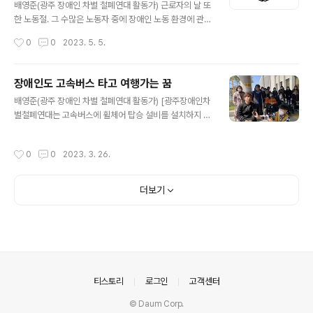
생명권과 기본권이 아직까지 전국적으로 풀리지 않는 과제
배영준(광주 장애인 차별 철폐연대 활동가) 근로자의 날 또
로 남아 있습니다. 계획 세우고 제대로 시행되지 못한 제도
한 노동절. 그 수많은 노동자 중에 장애인 노동 환경에 관해
들도 분명하게 있습니다. 그런 모습들을 수십년 바라보고
서 이야기하고자 합니다. 수십 년 수백 년 노동절에 대해서
작성시간
0
0
2023. 5. 5.
있는 당사자들은 얼마나 분노 할 수밖에 없다는..
비장애인 중심으로는 많은 연대 발언을 하면서 자신들의
목소리를 내기 시작했지만 그 시간 동안 장애인 노동환경
과 제도에 대해서는 누구 한 사람도 이야기하지 않았습니
장애인도 고속버스 타고 여행가는 꿈
다. 최근 들어서 장애 노동 환경에 관해서 이야기하기 시작
글 내용
배영준(광주 장애인 차별 철폐연대 활동가) [광주장애인차
했습니다. 여러분에게 묻고 싶습니다. 똑같은 시간에 출근
별철폐연대는 고속버스에 휠체어 탑승 설비를 설치하지 않
해서 퇴근하는데 과연 장애인 노동자분들이 얼마 정도 받
은 것은 차별이라는 민사소송을 5년전에 제기한 바 있는
고 있을 거로 생각합니까. 비장애인들과 비슷하게 일을 하
데, 이 재판은 대법원 판결 등에 따라서 연기되다가 최근에
고 있을 거라고 대부분 생각할 수도 있습니다. 하지만 그렇
작성시간
0
0
2023. 3. 26.
야 다시 제개됐다. 다음은 배영준 동지가 최근에 열렸던 이
지 않습니다. 때로는 최저임금도 못 미친 월급을 받고 일하
재판에 출두하면서 발표한 글이다.] 재판 출석이라는 것은
는 사람도 있고 똑같은 시간에 일을 하고..
나에게는 너무 어색했습니다. 죄를 지은 사람도 아니고 누
더보기
군가를 폭행한 것도 아닌데 왜 출석하는지 많은 사람이 질
문을 던질 것입니다. 또한, 최근에 배영준이라는 사람이 도
대체 누구냐고 물어보는 사람도 분명 우리 사회는 있을 것
입니다. 저를 이야기하면 고속버스 소송에 원고인 한 사람
이면서 최근에 광주 시장에게 페이스북 차단을 단해서 논
란이 되었던 한 사람입니다. 광주에서 고속버..
의안내
티스토리
로그인
고객센터
© Daum Corp.