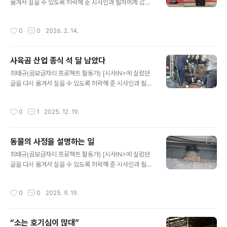
쩌면 동물에게 그만한 돈을 쓰는 것에 반발심이 드는 사람
옮겨서 실을 수 있도록 허락해 준 시사인과 필자에게 감사
도 있을 터이다. 사람도 돈 때문에 살기 어려운 세상이 맞
드린다.] 지난 해에 쓴 한 글에서 어느 대형동물단체에 대해
다. 여러 사람 목숨을 살리는 돈이 될 수도 있다. 이 정도 돈
잠깐 언급했다. 활동가들을 줄 세워놓고 보호(한다고)하는
작성시간
0
0
2026. 2. 14.
에 목숨을 거는 사람도..
개가 사람을 무는지 테스트를 했으며, 그 대표는 그 상황을
“훈육”이라고 했다는 이야기다. 너무 짧게만 다뤄서인지
그 동물단체의 억지는 1년이 지난 지금 더 심해졌다. 최근
사육곰 산업 종식 석 달 남았다
그 단체의 동물보호소에서 보호하는 개들을 하루 20시간
글 내용
씩 이동장에 가두어 기르는 것이 사회에 알려졌다. 이동장
최태규(곰보금자리 프로젝트 활동가) [시사IN>에 실렸던
은 말 그대로 이동을 위해 사용하는 크레이트(crate)를 말
글을 다시 옮겨서 실을 수 있도록 허락해 준 시사인과 필자
한다. 이동할 때가 아니라 평상시에 이동장 안에 살면 개에
에게 감사드린다.] 2019년만해도 6백여 마리의 사육곰이
게 어떤 일이 벌어질까? 개는 그 안에서 제대로 일어설 수
농장에서 합법적으로 길러지고 있었고, 환경부는 사육곰
작성시간
0
1
2025. 12. 19.
도 없고 화장실도 가지..
문제를 이미 끝난 문제라고 주장하며 관여하기를 거부했
다. 전국의 모든 사육곰을 중성화했으니 마지막에 태어난
곰이 합법적 도살 연령인 10살이 되면 곰이 모두 도살될 것
동물의 사정을 설명하는 일
이라고 정부는 믿었다. 그러면 사육곰 산업이 알아서 끝날
글 내용
거라고 주장했다. 그러나 그럴 리가 없었다. 이미 반 이상은
최태규(곰보금자리 프로젝트 활동가) [시사IN>에 실렸던
열 살이 넘은 곰이었으나 도살되지 않고 있었다. 웅담 거래
글을 다시 옮겨서 실을 수 있도록 허락해 준 시사인과 필자
가 줄었다는 것을 모르는지 모른 척 하는 것인지, 농장에 남
에게 감사드린다.] 도저히 말이 통하지 않는 상대와 싸워야
은 곰들을 그냥 두겠다 했다.시민사회는 가만히 있지 않았
할 일이 많다. 사는 게 그렇다. 싸움이 없어야 한다는 것은
작성시간
0
0
2025. 9. 19.
다. 우리는 정부가 장려하고 ..
아니다. 좋은 싸움이 되려면 전제되어 있는 바닥이 비슷해
야 하는데, 어떤 사람들과 싸울 때에는 아예 딴 세상에 사는
것 같은 느낌을 받을 때가 있다. 예컨대 내란을 일으킨 대통
“소는 호기심이 많대”
령이랄지, 그가 감옥에 들어가도 여전히 그를 추종하며 “희