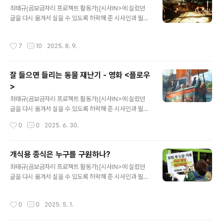
글 내용
망”을 찾으려는 사람들이 그렇다. 따로 살 수 있다면 그러
최태규(곰보금자리 프로젝트 활동가)[시사IN>에 실렸던
고 싶지만 말이 통하지 않는 사람들을 피할 곳은 세상 어디
글을 다시 옮겨서 실을 수 있도록 허락해 준 시사인과 필자
에도 없다.차라리 전쟁을 일으키거나 쿠데타를 옹호하거나
에게 감사드린다.]소셜미디어에 갑자기 소가 플로우를 탄
소수자를 혐오하는 사람들은 힘으로 눌러야겠다는 생각이
다. 소가 호기심 많다는 이야기와 영상이 줄을 잇는다. 적어
작성시간
7
10
2025. 8. 9.
명확하다. 죽어나가는 ..
도 가상의 소 캐릭터가 아니라 진짜 소가 사람들의 관심을
받는다니 덮어놓고 반갑다. 소가 ‘귀엽다’, ‘사랑스럽다’, ‘똑
똑하다’로 이어지다 ‘육식을 줄여야겠다’, ‘비건이 돼야겠
잘 들으면 들리는 동물 재난기 - 영화 <플로우
다’까지 온통 소에 우호적인 타래가 이어진다. 소라는 동물
>
이 갑자기 나타난 것도 아닌데 왜 하루 아침에 이 사람들이
글 내용
소를 좋아하게 되는 건지 궁금하다. 소가 호기심이 많다는
최태규(곰보금자리 프로젝트 활동가)[시사IN>에 실렸던
사실이 사람들에게 새로운 발견으로 느껴지는 걸까? 원래
글을 다시 옮겨서 실을 수 있도록 허락해 준 시사인과 필자
소를 좋아하던 사람들이 이때다 싶어서 고백하는 것일까?
에게 감사드린다.] 영화가 시작되고 얼마 지나지 않아 화면
작성시간
0
0
2025. 6. 30.
아니면 우리 사회가 새로..
속 세계에서는 물이 차오른다. 세상이 물에 잠기는 재난 영
화다. 주인공은 동물들이다. 고양이와 개, 남아메리카와 아
프리카에 자생하는 동물들이 한 공간에 모여있는 걸 보면,
개식용 종식은 누구를 구원하나?
이 공간의 설정은 인위적으로 동물을 모아둔 곳이다. 카피
글 내용
최태규(곰보금자리 프로젝트 활동가)[시사IN>에 실렸던
바라와 알락꼬리여우원숭이, 뱀잡이수리는 전세계 동물원
글을 다시 옮겨서 실을 수 있도록 허락해 준 시사인과 필자
에서 인기리에 전시하는 종들이다. 이 주인공들은 배를 타
에게 감사드린다.] 2024년 1월, ‘개 식용 종식을 위한 특별
지 않고 지나가는 동물로 묘사되는 사슴, 토끼와 달리 야생
법’이 국회를 통과했다. 여야 할 것 없이 찬성했고, 과도한
동물로서의 행동양식을 따르지 않는다. ‘배’로 상징되는 인
작성시간
0
0
2025. 5. 1.
권력을 가진 것으로 보이는 영부인까지 적극적으로 나서면
간 문화에 의존해서 생존하려는 이들은 진짜 야생동물을
서 그 전에 오랫동안 벌어졌던 개 식용 종식 논쟁이 마무리
위협(사슴)으로 느끼거나 먹이(물고기)..