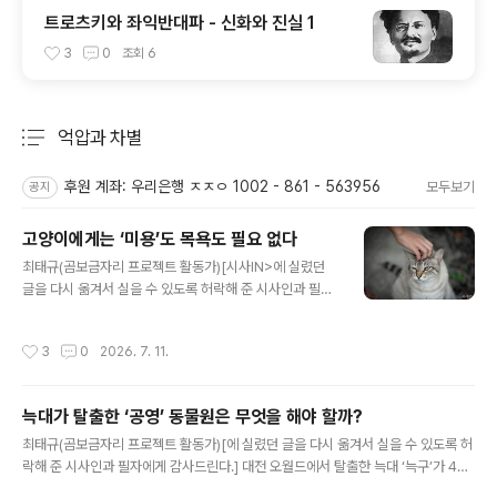
트로츠키와 좌익반대파 - 신화와 진실 1
3
0
조회
6
억압과 차별
분류 전체보기
주요 글 목록
후원 계좌: 우리은행 ㅈㅈㅇ 1002 - 861 - 563956
모두보기
공지
고양이에게는 ‘미용’도 목욕도 필요 없다
글 내용
최태규(곰보금자리 프로젝트 활동가)[시사IN>에 실렸던
글을 다시 옮겨서 실을 수 있도록 허락해 준 시사인과 필자
에게 감사드린다.] ‘고양이 무마취 미용’이라는 말이 눈에
띈다. 알고리즘을 타고 광고 영상이 자꾸 뜬다. 화면 속 고
작성시간
3
0
2026. 7. 11.
양이는 그저 싫어하는 정도가 아니라 비명을 지르고 있다.
고양이와 함께 화면에 등장한 인간의 손은 ‘전문가’라는 타
이틀을 달고 고양이를 우악스럽게 움켜쥔다. 고양이의 발
늑대가 탈출한 ‘공영’ 동물원은 무엇을 해야 할까?
톱에 상처입지 않도록 능숙하게 고양이를 제압한다. 두 손
글 내용
으로 부족해서 다리 사이에 고양이를 끼운다. ‘전문가’는 주
최태규(곰보금자리 프로젝트 활동가)[에 실렸던 글을 다시 옮겨서 실을 수 있도록 허
짓수 기술을 익힌 듯 고양이의 몸을 이리저리 돌리며 털을
락해 준 시사인과 필자에게 감사드린다.] 대전 오월드에서 탈출한 늑대 ‘늑구’가 4월
깎는다. 영문도 모르고 힘으로 제압당한 고양이는 탈진한
17일 포획되어 돌아왔다. 얼마 전까지만 해도 동물원에서는 동물을 번식시키거나 더