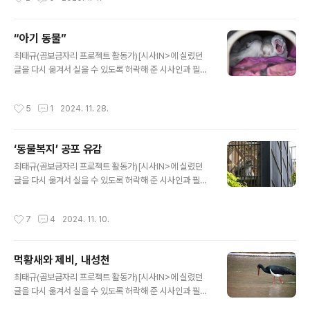
개중에는 훈련사랍시고 남의 개 ..
적 성별이분법을 분석하는 글을 싣는다. 이 글의 필자가 본
래 다른 블로그에 썼던 글들을 다시 취합, 정리, 퇴고한 글
이다.] 1. 과학은 혐오의 도구가 아니다. 우리의 성(Sex)을
“아기 동물”
결정하는 것은, 우리가 태어날 당시 겉으로 나타난 성기를
글 내용
보고, 의사가 마음대로 판단하는 것일 뿐 입니다. 즉 의사가
최태규(곰보금자리 프로젝트 활동가)[시사IN>에 실렸던
마음대로 겉으로 보여지는 성기만을 보고 '지정'한 성별이
글을 다시 옮겨서 실을 수 있도록 허락해 준 시사인과 필자
니, 이마저도 명백한 의미에서 성염색체인 X, Y를 가지고
에게 감사드린다.] 며칠 전 어느 동물단체의 캠페인에서
한 것이 아닙니다. 그러니 생물학적인 성별 구분은 되지 못
“아기 동물”이라는 말을 봤다. ‘아기’라는 말의 사전적 의미
작성시간
5
1
2024. 11. 28.
하지요. ..
에 “짐승의 작은 새끼나 어린 식물을 귀엽게 이르는 말”이
라는 뜻도 있으니 완전히 틀린 말도 아니다. 20년쯤 전에
몇몇 수의사들은 동물을 기르는 사람들이 동물을 “아이”라
‘동물복지’ 공포 유감
고 부르는 것을 따라 병원을 찾는 개나 고양이를 ‘아이’라고
글 내용
부르기 시작했다. 수의사 사회에서는 그게 괜찮은 거냐, 과
최태규(곰보금자리 프로젝트 활동가)[시사IN>에 실렸던
하거나 틀린 말 아니냐 하는 불만이 돌았다. ‘아이’는 “나이
글을 다시 옮겨서 실을 수 있도록 허락해 준 시사인과 필자
가 어린 사람”이나 “남에게 자기 자식을 낮추어 이르는 말”
에게 감사드린다.] “동물복지가 뭐라고 생각하세요?”라는
정도의 사전적 의미가 있다.이 시대의 반려동물이란 사람
질문을 자주 한다. 그 말을 듣는 사람들은 무엇을 떠올릴
작성시간
7
4
2024. 11. 10.
과 같은 지위를 가..
까? 제 각각이다. “동물이 행복한 것”, “동물에게 지켜야 하
는 최저선” 등 다양한 답이 나온다. 그도 그럴 것이 ‘동물복
지’를 하나로 정의하기란 학자들에게도 어려운 일이다. ‘동
먹황새와 제비, 내성천
물복지’라는 말은 animal welfare의 번역어다. Welfare
글 내용
가 ‘복지’로 번역되는 바람에 한국의 맥락에서 복잡해졌다.
최태규(곰보금자리 프로젝트 활동가)[시사IN>에 실렸던
복지는 한국 사회에서 마치 위정자가 ‘시혜’하는 것을 의미
글을 다시 옮겨서 실을 수 있도록 허락해 준 시사인과 필자
하기도 하고, 늘 달성하지 못해 싸워야 하는 어떤 것이니까.
에게 감사드린다.]내성천이라는 강이 있다. 경북 봉화에서