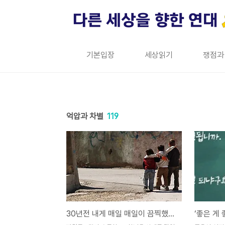
본문 바로가기
홈
기본입장
세상읽기
쟁점과
억압과 차별
119
30년전 내게 매일 매일이 끔찍했던 이유