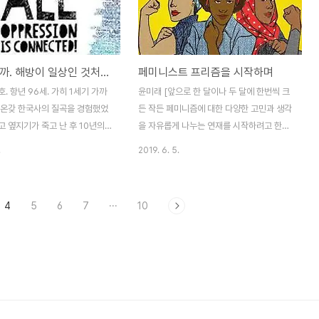
관련 내용이 대체로 전시되어 있다
게 되는 경우가 많다. 종종 한 사람들 둘러싸
. 애틀랜타 히스토리 센터에는 그
고 여러 사람이 이러한 돌봄을 분담하면서 케
 여성 활동가나 여성 참정권 운동
어자들의 네트워크가 형성되기도 한다. 이러
가 소개되어 있었는데 그 중 애
한 관계들은, 많은 경우 우리의 예상과 달리,
언제가 될까. 해방이 일상인 것처럼 되는 세상이
페미니스트 프리즘을 시작하며
anta) 출신인 ‘바람과 함께 사라지
인간의 따뜻함이나 선의보다는 오히려 타인
마거릿 미첼(Margaret
과 도움을 주고받는 것이 얼마나 어려운 일인
. 항년 96세. 가히 1세기 가까
윤미래 [앞으로 한 달이나 두 달에 한번씩 크
에 대한 새로..
지를 가르친다. “지옥으로 가는 길은 선의로
 온갖 한국사의 질곡을 경험했었
든 작든 페미니즘에 대한 다양한 고민과 생각
포장되어 있다”는 ..
 옆지기가 죽고 난 후 10년의
을 자유롭게 나누는 연재를 시작하려고 한다.
면서 이 사회의 변화, 움직임, 운
기획과 청탁에 응해서 좋은 글을 보내주신 필
.
2019. 6. 5.
했으리라. 그럼에도 그 편치 않
자들에게 감사드린다.] “페미니스트라면 여
 같으셨을 인생 고생 많으셨습니
성 의제가 최우선이어야 하는데, 선생님은 그
시길. 지금은 명복을 빌겠습니다.
렇다고 하실 수 있습니까?” 페미니즘과 나의
4
5
6
7
···
10
하던 1950년대 여성 운동의 주
첫만남은 대학에 갓 들어와서 맞닥뜨린 대자
"혼인신고를 합시다"였다는 것에
보로, 육하원칙으로 상황을 서술하고 입장과
이 들었다. 지금 생각해 보면 일
실천 방안을 이어 쓴 통상적인 자보와 달리
연하다고 생각하는 제도가 60년
칼럼의 한 부분을 크게 인쇄해서 붙여 놓은
하나를 위해 얼마나 많은 활동과
것이었다. 여성 차별과 억압의 존재를 몰랐던
었을까. 그리고 그 하나를 따기
것도 아니고, 나 자신 그에 발목 잡혀 분통을
 많은 차별적 언어를 들어야 했을
터뜨린 적이 없었던 것도 아니었다. 페미니즘