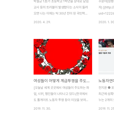
박철균 1.뭔가 초등학교 1학년을 상대로 담임
주윤아(성평
교사 등의 트러블이 발생했다는 소식이 들려
자) [(http:/
오면 나는 이제는 딱 30년 전이 된 국민학교
uid=1222
1학년이 너무나 아리게 떠오른다. 2.유치원
에 실렸던 글
2020. 4. 29.
2020. 1. 30
부터 시작했던 괴롭힘은 국민학교에 가서도
허락해 준 필
계속됐다. 이유는 "여자같고 잘 울어서". 거기
독’이라는 드
다 화장실에서 내가 밀어서 다리가 부러졌다
하지 않아 
며 모함(이게 어린 마음에 얼마나 억울했으면
마 소개란을 
나는 30년이 지난 지금도 걔랑 내가 화장실
년생 주인공
에서 마주친 적이 없었다는 것을 똑똑히 기억
꿈을 지키며
하고 있다.)도 당하기도 했다. 주변 환경이 이
야기’라고 되
러니까 나는 당연히 적응을 못 하고 겉도는
얼하다는 소
아이가 되었다. 산만하거나, 수업시간에 교실
찾아보았는데
여성들이 어떻게 계급투쟁을 주도하고 있는가
복도를 배회하거나, 관심 받으려고 엉뚱한 말
실제 일어났
을 하거나... 그럴 때마다 나의 1학년 담임이
가를 떠올리
[오늘날 세계 곳곳에서 여성들이 주도하는 파
전지윤 ● 
란 사람은 아이들이랑 함께 나를 무시하거나
으로 묘사되
업, 시위, 행진들이 나타나고 있다.(한국에서
최근에 성폭
윽박지르거..
다’..
도 톨게이트 노동자 투쟁 등이 이것을 보여준
누는 2개의
다.) 이러한 활동의 급증은 전 세계적으로 계
연대 지도부
2019. 11. 30.
2019. 11. 2
급투쟁을 활성화시키는 노동하는 여성들의
생존자(피해