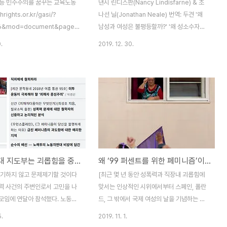
등 민주주의를 꿈꾸는 교육노동
낸시 린디스판(Nancy Lindisfarne) & 조
/hrights.or.kr/gasi/?
나선 닐(Jonathan Neale) 번역: 두견 '왜
6&mod=document&pageid=1)
남성과 여성은 불평등할까?' '왜 성소수자들
을 다시 옮겨서 실을 수 있도록
은 억압당하는가?' '왜 많은 남성들이 폭력적
.
2019. 12. 30.
자에게 깊이 감사드린다.] ‘블랙
인가?' '성폭력이 왜 그렇게 흔한가?' 이것들
라마가 방영 중인가 보다. 시청
은 오래되고 매우 중요한 질문들이다. 오랫동
정확히 모르겠지만 방송사의 드라
안 이에 대한 강력한 대답은 사회를 지배하는
보니 ‘기간제 교사가 된 사회 초
사람들로부터 나왔다. 그 대답은 언제나 전
이 우리 삶의 축소판인 학교에서
쟁, 불평등, 성폭력은 자연질서의 일부분이라
 살아남기 위해 고군분투하는 이
는 것이었다. 스티븐 핑커, 재러드 다이아몬
어있다. 교사들 사이에도 꽤 리
드, 유발 하리리의 인기있는 책들도 더 현대
문이 돌아 관심 있는 일부 내용만
적인 방식으로 같은 주장을 하고 있다. 남성
, 내가 근무했던 여러 학교에서
의 공격성은 인간본성의 불가피한 일부라는
노동자연대 지도부는 괴롭힘을 중단하고 사과하라
왜 ‘99 퍼센트를 위한 페미니즘’이 중요한가
던 사건들과 내가 기억하는 누군
것이다. 남성들은 여성들을 성적으로 소유하
게 하는 캐릭터들이 제법 사실적
기 위해 서로 경쟁하고 싸운다고 말한다. 저
포기하지 않고 문제제기할 것이다
[최근 몇 년 동안 성폭력과 직장내 괴롭힘에
어 있어 재밌다기보다는 ‘웃프
명한 생물학자이자 트랜스젠더인 조안 러프
력 사건의 주변인로서 고민을 나
맞서는 인상적인 시위에서부터 스페인, 폴란
가든..
 모임에 연달아 참석했다. 노동자
드, 그 밖에서 국제 여성의 날을 기념하는 대
가 아직도 반성, 사과하지 않고
규모 파업에 이르기까지 노동계급의 여성 운
5.
2019. 11. 1.
자)를 계속 괴롭히고 있는 사건의
동이 급진전하고 있다. 이러한 행동들은 힐러