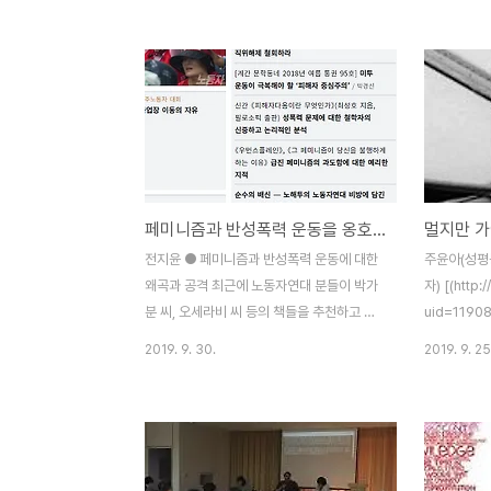
운동의 일부이다. (이하 선언)의 공동저자인
연대자로서 
신시아 아루자, 티티 바타차리야, 낸시 프레
폭력 사건에
이저(Cinzia Arruzza, Tithi
고통과 상처
Bhattacharya, and Nancy Fraser)에 따
왔다는 것이
르면 이 투쟁들은 사회적 재생산의 이론적 렌
이야기를 하
즈를 통해 가장 잘 이해된다. 이것은 시간이
는 것을 확인
지나도 자본주의를 유지하는 데 필요한 노동
명의 활동가
의 종류를 기술하고 있다. 그것은 매일같이
자연대 간부
페미니즘과 반성폭력 운동을 옹호하며
멀지만 가
일터로 나오도록 하기위해 노동자들을 준비
하고 있다’
시키고, 병들거나 은퇴한 노동자들을 돌보고,
면서 나를 
전지윤 ● 페미니즘과 반성폭력 운동에 대한
주윤아(성평
새로운 노동자들(즉, 아기들)을 만드는 것이
이다. 또 
왜곡과 공격 최근에 노동자연대 분들이 박가
자) [(http:/
다. ..
이 있던 단톡
분 씨, 오세라비 씨 등의 책들을 추천하고 격
uid=1190
찬한 것이 논란이 된 것을 봤다. 이 책들이 담
에 실렸던 글
2019. 9. 30.
2019. 9. 25
고 있는 페미니즘과 반성폭력 운동에 대한 공
허락해 준 필
격을 “돌직구”라거나 “예리한 통찰력”이라
조지아주(Ge
고 높이 평가한 것이다. ‘마르크스주의와 맞
왔다. 그곳
닿는 부분이 있다’고도 했다. 새삼스럽진 않
보는 동안 아
다. 노연 분들의 페미니즘에 대한 태도가 저
레이터가 여