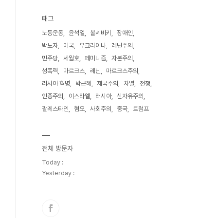
태그
노동운동
윤석열
볼셰비키
장애인
박노자
미국
우크라이나
레닌주의
민주당
세월호
페미니즘
자본주의
성폭력
마르크스
레닌
마르크스주의
러시아 혁명
박근혜
제국주의
차별
전쟁
인종주의
이스라엘
러시아
신자유주의
팔레스타인
혐오
사회주의
중국
트럼프
전체 방문자
Today :
Yesterday :