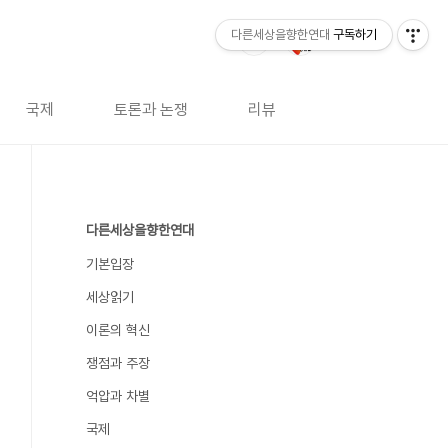
다른세상을향한연대
구독하기
국제
토론과 논쟁
리뷰
다른세상을향한연대
기본입장
세상읽기
이론의 혁신
쟁점과 주장
억압과 차별
국제