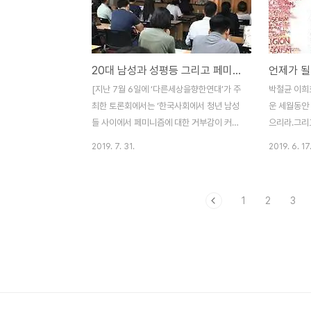
필자들이나 책들과 가까운 점이 많기 때문이
해 주거나 
다. 노연 분들은 기본적으로 페미니즘이 계급
는 점이었다
투쟁을 분열, 약화시킨다고 보며, 남성 여성
지역 출신의
의 단결을 추구하는 게 진정한 마르크스주의
에 대한 역사
20대 남성과 성평등 그리고 페미니즘
라고 생각한다. 이처럼 젠더 모순을 부차화시
틀랜타(Atl
키며 기계적 단결을 추구하는 입장도 있을 수
다’의 작가 
[지난 7월 6일에 ‘다른세상을향한연대’가 주
박철균 이희호
있고 토론해 봐야 한다고 본다. 진짜 문제는
Mitchell)
최한 토론회에서는 ‘한국사회에서 청년 남성
운 세월동안
노연의 이러한 행보 속..
들 사이에서 페미니즘에 대한 거부감이 커지
으리라.그리고
고 있다’는 주장과 현상들을 검토하면서 어떤
세월을 더 살
2019. 7. 31.
2019. 6. 17
관점과 대안이 필요한지 함께 모색하는 토론
동을 또 경험
이 이뤄졌다. 이 토론회에서 박노자 선생님의
았고 자갈밭
발제를 녹취해서 정리했다. 이 문제에 대해서
다. 편히 쉬
1
2
3
고민하고 있는 분들에게 도움이 될 것이다.]
고인이 활동
몇 개월 전에 아주 놀라운 통계 하나를 봤습
요 모토가 
니다. 한국사회의 제일 중요한 갈등이 무엇이
서 많은 생각
냐라고 여론조사했을 때는 20대들 중에서
상적으로 당
50% 넘게 ‘성갈등’이라고 이야기했습니다.
전에는 그 
비교하자면 빈부격차라고 답한 사람은 20%
목소리가 있
미만이었습니다. 아무래도 한국사회의 빈부
위해 얼마나