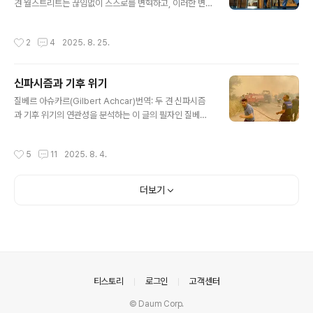
m-neofeudalism-tech-medieval-history 올해 1월
견 월스트리트는 끊임없이 스스로를 변혁하고, 이러한 변
20일 도널드 트럼프의 취임식에 전략적으로 배치된 테크
혁을 이해하는 것은 금융 자본의 지배에 도전하는 데 필수
거물들은 과두지배 계층의 대표적인 ..
적이라는 점을 설명하는 글이다. 이 글의 필자인 짐 케인은
작성시간
2
4
2025. 8. 25.
지난 20년간 노동 운동에서 연구 및 정책 역할을 수행해
온 금융 분석가다. 사미르 손티는 뉴욕시립대학교 노동 및
도시 연구 학과의 조교수다.출처: https://jacobin.com/
신파시즘과 기후 위기
2025/04/21st-century-finance-capitalism-basi
글 내용
cs 주식 시장은 도널드 트럼프가 세계 자본주의 질서를 재
질베르 아슈카르(Gilbert Achcar)번역: 두 견 신파시즘
편하려는 시도로 인해 격동의 한 주를 보냈다. 투자자들은
과 기후 위기의 연관성을 분석하는 이 글의 필자인 질베르
열광 상태에 빠졌다. 이 모든 것이 어디로 향하고 있는가?
아슈카르는 급진적 사회주의와 반제국주의 사상가로서 S
알 수 없다. 하지만 무역 전쟁 가..
OAS 런던 대학교에서 교수로 재직하고 있다. 지은 책으로
작성시간
5
11
2025. 8. 4.
, 등이 있고 최근에도 각종 매체에 이스라엘의 팔레스타인
학살을 중심으로 정세를 분석하고 개입을 촉구하는 글을
발표하고 있다.출처: https://gilbert-achcar.net/neof
더보기
ascism-and-climate-change 유럽과 북아메리카의
많은 지역을 기록적인 폭염이 휩쓸고 있으며, 환경 과학자
들이 오랫동안 경고해 온 기후 변화와 지구 온난화가 점점
더 명확히 확인되고 있는 지금, 지구와 그곳에 사는 인간 및
동물의 미래가 위협받는 이 심각한 시점에서, 신파시..
의안내
티스토리
로그인
고객센터
© Daum Corp.