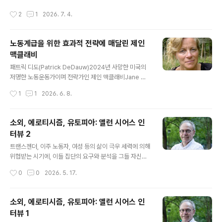
품화할 수 있지만, 세 번째 요소는 시장에 저항한다. 우리
작성시간
2
1
2026. 7. 4.
경제 시스템이 그토록 끈질기게 그것을 파괴하려 드는 이
유가 바로 여기에 있다. 이 글의 필자인 크리스틴 고드시(K
risten Ghodsee)는 미국의 비판적 민족지학자로서 사
노동계급을 위한 효과적 전략에 매달린 제인
회주의적 페미니스트이며 , , 그리고 의 저자다. 출처: http
맥클래비
s://jacobin.com/2025/12/love-capitalism-value-
글 내용
reciprocal-flow 독일로 거처를 옮길 때마다 나는 머그
패트릭 디도(Patrick DeDauw)2024년 사망한 미국의
컵을 하나 산다. 보통 가장 가까운 티케이 맥스(TK Maxx)
저명한 노동운동가이며 전략가인 제인 맥클래비Jane Mc
매장으로 가서 허브..
Alevey를 추모하며 그녀가 남긴 교훈들을 돌아보는 글이
작성시간
1
1
2026. 6. 8.
다. 맥클래비는 20년 넘게 미국 노동운동의 조직가이자 협
상가였고 수많은 투쟁에 함께하며 미국 노동운동의 교훈과
과제에 대해 여러 중요한 탐구와 저작을 남겨왔다. , , , 등의
소외, 에로티시즘, 유토피아: 앨런 시어스 인
많은 책도 남겼다. 지독할 정도로 철저하게 효과적이고 유
터뷰 2
연하며 구체적인 전략과 전술의 중요성을 강조한 맥클래비
글 내용
의 경험과 유산은 오늘날 한국의 노동운동에도 도움이 될
트랜스젠더, 이주 노동자, 여성 등의 삶이 극우 세력에 의해
것이라고 판단해 번역 소개한다. 이미 우리는 맥클래비의
위협받는 시기에, 이들 집단의 요구와 분석을 그들 자신의
글 여러 개(https://www.anotherworld.kr/914, http
용어로서뿐만 아니라 자본 관계에 맞선 더 넓은 투쟁의 일
작성시간
0
0
2026. 5. 17.
s://www.anotherworld.kr/283 등)를..
부로 다루는 일은 중요하다. 이는 생산 지점을 넘어 우리 삶
의 모든 측면에 침투하는 자본주의적 소외에 대한 확장된
정의를 필요로 한다.앨런 시어스(Alan Sears)의 신간 는
소외, 에로티시즘, 유토피아: 앨런 시어스 인
마르크스주의 소외 이론과 퀴어 이론을 결합하여, 노동의
터뷰 1
소외가 우리의 창조적이고 생명을 만들어내는 활동을 자본
글 내용