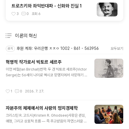
트로츠키와 좌익반대파 - 신화와 진실 1
3
0
조회
6
이론의 혁신
분류 전체보기
주요 글 목록
후원 계좌: 우리은행 ㅈㅈㅇ 1002 - 861 - 563956
모두보기
공지
혁명적 작가로서 빅토르 세르주
글 내용
이언 버철(Ian Birchall)번역: 두 견 빅토르 세르주(Victor
Serge)는 56세의 나이로 멕시코 망명지에서 사망하기 전
까지 혁명적 격동의 놀라운 연속을 겪으며 살았다. 아나키
스트 출신이면서 볼셰비키 혁명에 함께했고 스탈린주의에
작성시간
1
0
2026. 7. 27.
맞서면서 트로츠키주의 운동에 대해서도 성찰적 평가를 남
긴 세르주의 삶과 작품은 우리가 유럽의 격동적인 20세기
를 이해하고 미래를 고민하는 데 도움을 줄 수 있다. 이 글
자본주의 체제에서의 사랑의 정치경제학
은 미첼 아비도르(Mitchell Abidor)가 쓴 (Victor Serg
글 내용
e: Unruly Revolutionary)(플루토 출판사, 2025)에 대
크리스틴 R. 고드시(Kristen R. Ghodsee)사랑은 관심,
한 서평이다. 출처: https://jacobin.com/2026/04/vic
애정, 그리고 상호적 흐름 — 즉 주고받음의 자연스러운 순
tor-serge-biography-literature-russian-re..
환 — 을 필요로 한다. 자본주의는 앞의 두 가지를 쉽게 상