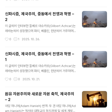
이후 정치적 싸움에서 패배했지만, 소련 체제의 발전은 '민
주주의가 없는 사회주의는 실패할 수밖에 없다'는 그의 초
기 비판이 정당했음을 입증한다고 것이다. 이 글의 필자인
신파시즘, 제국주의, 중동에서 전쟁과 혁명 –
폴 켈로그(Paul Kellogg)는 캐나다 앨버타주 애서배스카
2
대학교의 학제간 연구 교수다. 그는 의 저자이자 율리 마르
글 내용
토프의 의 번역자다. 출처: https://jacobin.com/2025/
이 글에서 인터뷰한 질베르 아슈카르(Gilbert Achcar)는
06/martov-russian-revolution-soviet-history 19
레바논에서 성장했으며 파리, 베를린, 런던에서 거주하며
17년 혁명 이전, 율리 마르토프는 블라디미르 레닌(Vladi
강의했고, 런던대학교 SOAS의 명예교수다. 그의 주요 저
작성시간
0
1
2025. 10. 26.
mir Len..
서로는 (2002, 2006), 노엄 촘스키(Noam Chomsky)
와 공저한 (2007), (2010), (2013), (2013), (2016), (2
023)이 있다. 그리고 최근에는 을 출간했다. 국제적 정세
신파시즘, 제국주의, 중동에서 전쟁과 혁명 –
와 중동의 상황을 설명하는 이 인터뷰가 지난 2년간의 가
1
자 집단학살을 더 깊이있고 폭넓게 이해하고 전망하는데
글 내용
도움이 될 것이라고 판단해 번역 소개한다. 글이 매우 길어
이 글에서 인터뷰한 질베르 아슈카르(Gilbert Achcar)는
서 2번에 나누어 싣는다. 이 글은 두 번째이며 마지막이다.
레바논에서 성장했으며 파리, 베를린, 런던에서 거주하며
(번역: 두견) 출처: https://newpol.org/issue_post/n
강의했고, 런던대학교 SOAS의 명예교수다. 그의 주요 저
작성시간
0
0
2025. 10. 21.
eofascis..
서로는 (2002, 2006), 노엄 촘스키(Noam Chomsky)
와 공저한 (2007), (2010), (2013), (2013), (2016), (2
023)이 있다. 그리고 최근에는 을 출간했다. 국제적 정세
원유 자본주의와 새로운 자본 축적, 제국주의
와 중동의 상황을 설명하는 이 인터뷰가 지난 2년간의 가
– 2
자 집단학살을 더 깊이있고 폭넓게 이해하고 전망하는데
글 내용
도움이 될 것이라고 판단해 번역 소개한다. 글이 매우 길어
아담 하니에(Adam Hanieh) 번역: 두 견 아담 하니에(Ad
서 2번에 나누어 싣는다. 이 글은 첫 번째이다.(번역: 두견)
am Hanieh)는 엑서터 대학교의 정치경제 및 세계 개발학