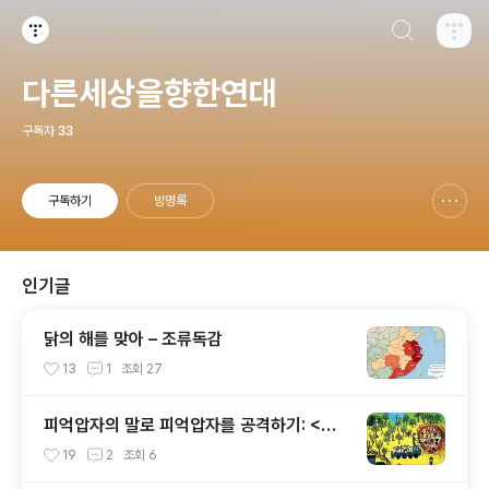
검색하기
티스토리
다른세상을향한연대
구독자
33
구독하기
방명록
신고하기 레이어
열기
인기글
닭의 해를 맞아 – 조류독감
13
1
조회
27
피억압자의 말로 피억압자를 공격하기: <제
국의 위안부> 비판
19
2
조회
6