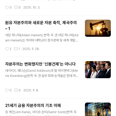
출처: https://newpol.org/issue_post/neofascism
교수로, 그의 연구는 중동의 자본주의와 제국주의에 초점
작성시간
0
0
2025. 10. 3.
-imper..
을 맞추고 있는 것으로 유명하다. 그의 최신 저서는 이다.
이 광범위한 인터뷰에서, 하니에는 제국주의를 이해하는
데 있어 가치 이전 문제를 전면에 내세울 필요성, 세계 화석
원유 자본주의와 새로운 자본 축적, 제국주의
자본주의에서 이스라엘의 역할, 그리고 걸프 국가들의 영
– 1
향력 증대를 탐구한다. 분량상 앞부분을 일부 생략했고 이
글 내용
스라엘의 가자 집단학살에 관한 부분을 중심으로 번역했
아담 하니에(Adam Hanieh) 번역: 두 견 아담 하니에(Ad
다. 두 번에 나누어 연재하고 이 글은 두 번째이고 마지막
am Hanieh)는 엑서터 대학교의 정치경제 및 세계 개발학
글이다. https://links.org.au/crude-capitalism-new
교수로, 그의 연구는 중동의 자본주의와 제국주의에 초점
작성시간
2
1
2025. 9. 28.
-centres-capital-accumulation-..
을 맞추고 있는 것으로 유명하다. 그의 최신 저서는 이다.
이 광범위한 인터뷰에서, 하니에는 제국주의를 이해하는
데 있어 가치 이전 문제를 전면에 내세울 필요성, 세계 화석
자본주의는 변화했지만 '신봉건제'는 아니다
자본주의에서 이스라엘의 역할, 그리고 걸프 국가들의 영
글 내용
데이비드 애디슨(David Addison)과 멀 에이젠버그(Me
향력 증대를 탐구한다. 분량상 앞부분을 일부 생략했고 세
rle Eisenberg)번역: 두 견 일부 좌파 논객들은 현대 자본
계 제국주의 질서 재편과 이스라엘의 가자 집단학살에 관
주의가 테크 거물들이 횡행하면서 '신봉건제'로 변질되고
한 부분을 중심으로 번역했다. 두 번에 나누어 연재하고 이
있다고 주장해 왔다. 그러나 우리가 실제로 목격하고 있는
글은 첫 번째이다. 출처: https://links.org.au/crude-c
작성시간
0
0
2025. 9. 8.
것은 자본주의로부터의 전환이 아니라 자본주의 내부의 중
apitalism-new-centres-capital-ac..
요한 변화다. 이 글의 필자인 데이비드 애디슨은 리버풀 대
학교에서 종교사를 가르치는 역사학자다. 멀 에이젠버그는
21세기 금융 자본주의의 기초 이해
오클라호마 주립대학교 역사학과 조교수다. 그는 의 공저
글 내용
자다. 출처: https://jacobin.com/2025/05/capitalis
짐 케인(Jim Kane), 사미르 손티(Samir Sonti)번역: 두