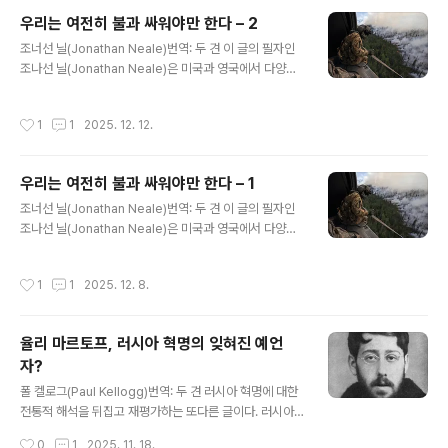
의 필자인 데스피나 파라스케바-벨루도얀니(Despina Pa
우리는 여전히 불과 싸워야만 한다 – 2
raskeva-Veloudogianni)는 아테네에서 활동하는 연구
글 내용
조너선 닐(Jonathan Neale)번역: 두 견 이 글의 필자인
자이고, '역사적 유물론' 아테네 조직위원회의 일원이기도
조나선 닐(Jonathan Neale)은 미국과 영국에서 다양한
하며, 주요 저서로는 2015년에 발간된 이 있다. 출처: http
활동을 해 왔고, 제국주의, 기후정의, 젠더 억압과 젠더 정
s://www.historicalmaterialism.org/article/gende
의 등에 대한 많은 글을 써왔다. 조나선 닐의 , , 등은 국내에
r-and-in-the-nation-converging-and-diverging
작성시간
1
1
2025. 12. 12.
도 출판돼 있다. 4년 전에 닐은 을 출판했고, 여기에서는 그
-disc..
것이 처음 출판된 지 4년이 지난 지금의 정치적 전개를 살
펴본다. 분량이 많아서 2번에 나누어 연재한다. 이 글은 두
우리는 여전히 불과 싸워야만 한다 – 1
번째이며 마지막 글이다. 출처: https://theecologist.or
글 내용
g/2025/jul/15/we-must-still-fight-fire 1편에서 이
조너선 닐(Jonathan Neale)번역: 두 견 이 글의 필자인
어짐 분열: 탈성장(Degrowth)그리고 기후 변화를 멈추기
조나선 닐(Jonathan Neale)은 미국과 영국에서 다양한
위해 ‘탈성장(degrowth)’을 필수라고 보는 많은 환경..
활동을 해 왔고, 제국주의, 기후정의, 젠더 억압과 젠더 정
의 등에 대한 많은 글을 써왔다. 조나선 닐의 , , 등은 국내에
작성시간
1
1
2025. 12. 8.
도 출판돼 있다. 4년 전에 닐은 을 출판했고, 여기에서는 그
것이 처음 출판된 지 4년이 지난 지금의 정치적 전개를 살
펴본다. 분량이 많아서 2번에 나누어 연재한다. 이 글은 첫
율리 마르토프, 러시아 혁명의 잊혀진 예언
번째이다. 출처: https://theecologist.org/2025/jul/1
자?
5/we-must-still-fight-fire 우리는 정부가 주도하는 그
글 내용
린 뉴딜이 필요하다. 그것은 세계를 재생 에너지로 전환시
폴 켈로그(Paul Kellogg)번역: 두 견 러시아 혁명에 대한
키고, 막대한 수의 양질의 공공 일자리를 창출하며, 기후 변
전통적 해석을 뒤집고 재평가하는 또다른 글이다. 러시아
화를 멈..
사회주의 지도자 율리 마르토프(Iulii Martov)는 1917년
작성시간
0
1
2025. 11. 18.