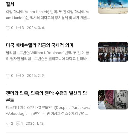
질서
견) ● 개혁주의를 넘어서는 길을 찾기닐 마이어(Neal Me
글 내용
yer)출처: https://www.left-notes.com/p/finding-a
아담 하니에(Adam Hanieh) 번역: 두 견 아담 하니에(Ad
-road-beyond-social-democracy 오늘날 좌파에
am Hanieh)는 엑서터 대학교의 정치경제 및 세계 개발학
속한 우리 중 ..
교수로, 그의 연구는 중동의 자본주의와 제국주의에 초점
작성시간
0
3
2026. 3. 6.
을 맞추고 있는 것으로 유명하다. 그의 최신 저서는 이다.
미국과 이스라엘이 가자 집단학살에 이어서 중동을 쑥대밭
으로 만들다가 이제 이란까지 침공한 상황에서 이 글의 지
미국 베네수엘라 침공의 국제적 의미
금의 국제적 상황을 이해하고 대처하는데 도움이 될 것이
글 내용
윌리엄 I. 로빈슨(William I. Robinson)번역: 두 견 이 글
라고 판단해 번역했다. 출처: https://transitionsecurit
의 필자인 윌리엄 I. 로빈슨은 캘리포니아 대학교 산타바바
y.org/oil-militarism-global-order/ 한 세기 넘게 중
라 캠퍼스(University of California at Santa Barbar
동은 현대 세계 질서를 형성하는 데 핵심적인 역할을 해왔
a)의 사회학, 글로벌 연구 및 라틴아메리카 연구 부문의 저
다. 오늘날 이 지역은 세계 최대의 석유 수출국이며, 그 거
작성시간
0
0
2026. 2. 9.
명교수다. 그의 최신 저서는 (Epochal Crisis: The Exh
대한 매장량은 화석 자본주의의 부상과 전..
austion of Global Capitalism, 2025)이다.출처: http
s://nacla.org/global-meaning-us-attack-venezu
젠더와 민족, 민족의 젠더: 수렴과 발산의 담
ela/역사학자들은 2026년 1월 3일 발생한 베네수엘라 공
론들
격과 대통령 납치, 그리고 국가 장악 사건을 세계가 초국가
글 내용
적 대화재로 빠져드는 가운데 제2차 세계대전 이후의 국제
데스피나 파라스케바-벨루도얀니(Despina Paraskeva
질서가 결정적으로 붕괴한 지점..
-Veloudogianni)번역: 두 견 여성과 성소수자의 권리에
대한 주장을 인종주의와 결합시켜서 우파적 민족주의로 발
작성시간
2
1
2026. 1. 12.
전시키는 새로운 경향을 분석하면서 억압받는 다층적 주체
들에 대한 통합적 인식의 중요성을 강조하는 글이다. 이 글