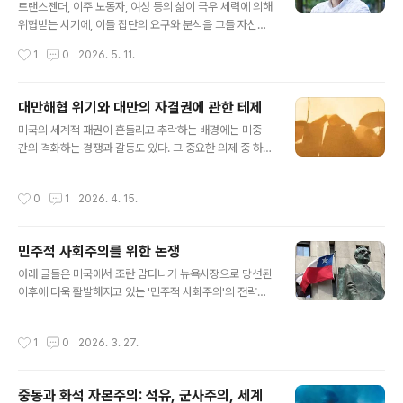
주의적 이윤 생산에 종속시켰으며, 여기에는 우리가 성별
트랜스젠더, 이주 노동자, 여성 등의 삶이 극우 세력에 의해
과 성적 지향을 경험하는 방식도 포함된다고 주장한다. 그
위협받는 시기에, 이들 집단의 요구와 분석을 그들 자신의
러나 이 과정은 결코 완전하지 않으며, 인간의 번영을 위한
용어로서뿐만 아니라 자본 관계에 맞선 더 넓은 투쟁의 일
작성시간
1
0
2026. 5. 11.
우리 역량의 실현 가능성은 다양한 방식으로 표현된다. 이
부로 다루는 일은 중요하다. 이는 생산 지점을 넘어 우리 삶
는 다른 미래의 가능성을 방..
의 모든 측면에 침투하는 자본주의적 소외에 대한 확장된
정의를 필요로 한다.앨런 시어스(Alan Sears)의 신간 는
대만해협 위기와 대만의 자결권에 관한 테제
마르크스주의 소외 이론과 퀴어 이론을 결합하여, 노동의
글 내용
미국의 세계적 패권이 흔들리고 추락하는 배경에는 미중
소외가 우리의 창조적이고 생명을 만들어내는 활동을 자본
간의 격화하는 경쟁과 갈등도 있다. 그 중요한 의제 중 하나
주의적 이윤 생산에 종속시켰으며, 여기에는 우리가 성별
가 바로 대만 문제이고 한반도의 우리에게도 뜨거운 문제
과 성적 지향을 경험하는 방식도 포함된다고 주장한다.그
이다. 논쟁적이면서도 대만 문제의 복합성을 이해하는데
러나 이 과정은 결코 완전하지 않으며, 인간의 번영을 위한
작성시간
0
1
2026. 4. 15.
도움이 되는 이 글을 발표한 '노동자 민주주의 네트워크'(W
우리 역량의 실현 가능성은 다양한 방식으로 표현된다. 이
orker Democracy Network, 普羅民主網)는 홍콩을
는 다른 미래의 가능성을 방어..
기반으로 한 좌파 단체로 트로츠키주의 전통의 좌파 단체
민주적 사회주의를 위한 논쟁
로서 제4인터내셔널의 홍콩 지부나 연계 단체로 활동해 왔
글 내용
다.(번역: 두 견) 출처: https://workerdemo.org/202
아래 글들은 미국에서 조란 맘다니가 뉴욕시장으로 당선된
5/11/19/preliminary-theses-on-the-taiwan-strai
이후에 더욱 활발해지고 있는 '민주적 사회주의'의 전략과
t-and-taiwanese-self-determinationcrisis/ 대만
방향에 대한 다양한 토론들 중의 일부이다. 이 글의 필자들
민중의 역사적 권리1..
인 닐 마이어(Neal Meyer)와 닉 프렌치(Nick French)
작성시간
1
0
2026. 3. 27.
는 '미국 민주적 사회주의' 조직(DSA) 내에서 핵심 분파 중
하나인 '빵과 장미(Bread and Roses)' 그룹의 창립 멤
버이자 핵심 인물들이고, 좌파 잡지 (Jacobin)을 중심으
중동과 화석 자본주의: 석유, 군사주의, 세계
로 활동하는 대표적인 전략가이자 작가들이다.(번역: 두