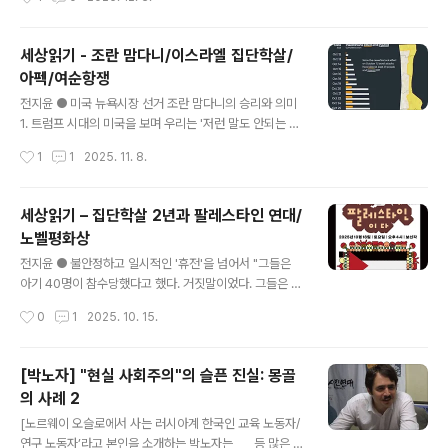
은 강대국 간 세력 다툼으로 바뀌었다", "서반구에서 미국
같은 보안법 전력자들은 잡아갈 것이라고 생각하면서 주저
의 확실한 우위가 선결조건"이라고 했다. 그 의..
하다가 결국 국회 앞으로 갔다. 기적적으로 계엄이 해제된
소식을 듣고 맥이 풀렸지만 집에 돌아와서도 잠이 오질 않
세상읽기 - 조란 맘다니/이스라엘 집단학살/
았다. 2. 전쟁과 학살로 가던 열차를 멈춰세웠다는 꿈에서
아펙/여순항쟁
깰까봐 두려웠다. 기득권을 지키기 위해서 기꺼이 그 길로
글 내용
가려던 자들은 윤석열 혼자가 아니었다. 그들 모두는 그날
전지윤 ● 미국 뉴욕시장 선거 조란 맘다니의 승리와 의미
밤 다같이 윤석열의 성공을 기대하며 응원하고 있었다. 그
1. 트럼프 시대의 미국을 보며 우리는 '저런 말도 안되는 일
들이 이겼다면 이 땅은 죽음으로 뒤덮인 피바다가 됐을 것
이 벌어지다니'하면서 거듭 충격을 느껴왔다. 그러나 이제
작성시간
1
1
2025. 11. 8.
이다. 3. 곳곳에서 모든 것이 거꾸로 돌아갔을 것이다. 따라
'말도 안되는 일'이 거꾸로 벌어졌다. 올해 초에 '젋은 급진
서 그날 밤 목숨을 걸고 국회로..
좌파 무슬림' 조란 맘다니가 뉴욕시장 도전을 선언했을 때
지지율은 1%에 불과했고 그 누구도 당선을 예상하지 못했
세상읽기 – 집단학살 2년과 팔레스타인 연대/
다. 2. 그런데 맘다니는 반년만에 민주당의 뉴욕시장 후보
노벨평화상
로 당선하는 첫번째 기적을 일으켰다. 그후 맘다니의 당선
글 내용
을 막기위한 극우-보수-민주-중도 연합이 만들어졌다. 트
전지윤 ● 불안정하고 일시적인 '휴전'을 넘어서 "그들은
럼프, 공화당, 민주당 주류 지도부, 머스크와 억만장자들,
아기 40명이 참수당했다고 했다. 거짓말이었다. 그들은 아
뉴욕타임스와 월스트리트저널까지 모두 크고 작게 힘을 모
기들이 오븐에 넣어졌다고 했다. 거짓말이었다. 그들은 조
작성시간
0
1
2025. 10. 15.
았다. 3. 그리고 '맘다니는 불법체류 이민자이고 반유대주
직적 집단강간이 있었다고 했다. 거짓말이었다. 그들은 집
의적 무슬림 지하디스트이며..
단학살을 정당화하기 위해서 이 모든 거짓말을 했다."네타
냐후와 집단학살의 전쟁범죄 공범들은 툭하면 '2023년 1
[박노자] "현실 사회주의"의 슬픈 진실: 몽골
0월 7일을 잊지 말자'고 말한다. 그러나 그날은 80여년간
의 사례 2
의 식민지배와 점령이 낳은 비극이면서, 동시에 이스라엘
글 내용
탱크와 헬리콥터와 드론과 군인들과 총알에 의해서 이스라
[노르웨이 오슬로에서 사는 러시아계 한국인 교육 노동자/
엘인들이 잔혹하게 학살당한 날이기도 하다. 그날 희생자
연구 노동자’라고 본인을 소개하는 박노자는 , , , 등 많은 책