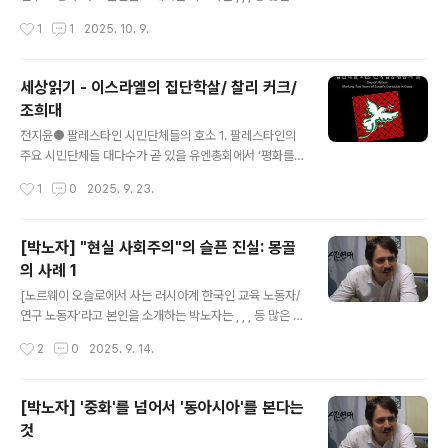
의 상당수를 하마스의 기습공격에 당황한 이스라엘군이 무
을 썼다. 박노자 본인의 블로그에 실렸던 글(https://blog.
작성시간
1
1
2025. 10. 9.
자비하게 반격하는 과정에서 죽였다는 것은 이미 이스라엘
naver.com/vladimir_tikhonov)을 다시 옮겨서 실을
일부 언론조차 확인하고 인정한 사실이다...
수 있도록 허락해 준 것에 정말 감사드린다.] 첫번째 글에서
이어짐"현실 사회주의" 건설의 가장 중요한 부분은 바로 소
세상읽기 - 이스라엘의 집단학살/ 찰리 커크/
위 농업 집단화입니다. 집단화의 논리는 뻔했으며, 그 논리
조희대
는 그 어떤 종류의 사회주의와도 아무 관계도 없었습니다.
글 내용
공업화에 막대한 투자 자본 (와국에서 사들이는 기계의 대
전지윤● 팔레스타인 시민단체들의 호소 1. 팔레스타인의
금, 건설비, 기술 이전 비용 등등)이 필요한데, 혁명 이후 정
주요 시민단체들 대다수가 곧 있을 유엔총회에서 ‘평화를
권이라면 핵심부 자본주의 국가들이 정치적인 이유로 손쉽
위한 단결’ 결의안을 지지해 줄 것을 요청하고 있다. 그 내
작성시간
1
0
2025. 9. 23.
게 투자하거나 차관을 공여할 일은 없습니다. 미..
용은 집단학살을 막기 위한 이스라엘 무기 금수와 포괄적
제재, 인도적 지원, 유엔에서 추방, 전쟁범죄 처벌, 국제보
호군 파견 등으로 구성돼 있다. 2. 국제적인 반전평화 단체
[박노자] "현실 사회주의"의 슬픈 진실: 몽골
들과 진보좌파들도 상당수 이를 지지하고 있다. 대표적으
의 사례 1
로 질베르 아슈카르는 비슷한 취지의 제안에 '반제국주의
글 내용
적 관점에서 반대할 수 없다'고 말한 적이 있다. 하마스같은
[노르웨이 오슬로에서 사는 러시아계 한국인 교육 노동자/
저항세력은 특별한 입장을 내지 않고 있지만, 반대할 이유
연구 노동자’라고 본인을 소개하는 박노자는 , , , 등 많은 책
가 없어 보인다. 3. 그런데 성폭력 사건 때문에 민주노총과
을 썼다. 박노자 본인의 블로그에 실렸던 글(https://blog.
작성시간
2
0
2025. 9. 14.
연대 단절되어 팔레스타인 연대에 어려움을 주고 있는 '노
naver.com/vladimir_tikhonov)을 다시 옮겨서 실을
동자연대'(노연)는 반대 입장..
수 있도록 허락해 준 것에 정말 감사드린다.] 한국에서 종종
소련이나 북한에 대해 "사회주의"라는 용어를 이용할 때에
[박노자] '중화'를 넘어서 '동아시아'를 본다는
저로서 좀 불편한 마음이 절로 생깁니다. 물론 1917년의
것
러시아 혁명은 '사회주의'를 지향했습니다. 마찬가지로, 19
글 내용