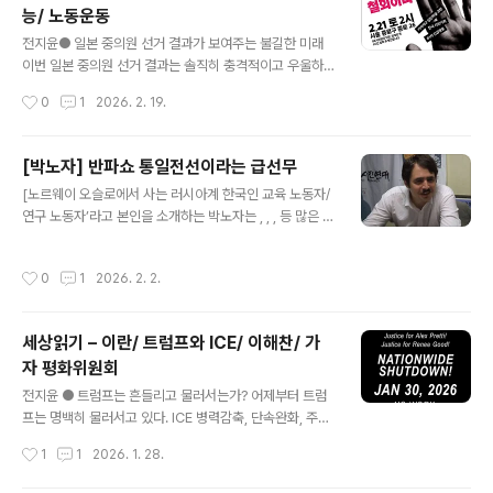
능/ 노동운동
니다. 그때나 지금이나 패권의 위기가 오고, 자본주의적 축
글 내용
적의 위기가 심화된 것입니다. 그때나 지금이나 위기 국면
전지윤● 일본 중의원 선거 결과가 보여주는 불길한 미래
에서 "국민 국가"가 다시 한 번 사회와 경제의 중심에 서고,
이번 일본 중의원 선거 결과는 솔직히 충격적이고 우울하
기존의 세계화 경향은 국가주의/민족주의/보호주의 경향으
다. 부패스캔들 등으로 쇠락해가는 듯하던 자민당은 새로
작성시간
0
1
2026. 2. 19.
로 교체됩니다. 그때나 지금이나 핵심부 고소..
운 지도자와 정치적 혁신을 통해서 더 강력한 우익정당으
로 변신하고 역사적 대승을 거두었다. 이것은 거꾸로 일본
의 민주, 진보정당들이 역사적 대패를 했다는 뜻이다. 자민
[박노자] 반파쇼 통일전선이라는 급선무
당은 먼저 다카이치라는 대중적 인기와 카리스마있는 지도
글 내용
[노르웨이 오슬로에서 사는 러시아계 한국인 교육 노동자/
자를 통해 구심점을 세웠고, 이어서 소비세 감세와 현금 지
연구 노동자’라고 본인을 소개하는 박노자는 , , , 등 많은 책
원 등의 확장재정을 통한 민생 회복이라는 희망을 제시했
을 썼다. 박노자 본인의 블로그에 실렸던 글(https://blog.
다. 격화하는 중일 갈등과 트럼프 시대라는 안보상황도 강
naver.com/vladimir_tikhonov)을 다시 옮겨서 실을
력한 국가주의와 안보 공약으로 돌파했다. 반면 입헌민주
작성시간
0
1
2026. 2. 2.
수 있도록 허락해 준 것에 정말 감사드린다.] 우리가 살고
당과 공명당이 손을 잡은 '중도개혁연합'은 경쟁 상대가 되
있는 자본주의 세계체제의 가장 '고전적인' 이데올로기는
기 어려웠다. 바로 얼마전까지 자민당의 파트너였던 공..
자유주의입니다. 본래 봉건적 속박으로부터의 자유 획득이
세상읽기 – 이란/ 트럼프와 ICE/ 이해찬/ 가
라는 의미의 초기 자유주의는 미국이나 프랑스 혁명의 이
자 평화위원회
념이기도 했습니다. 크게 봐서 이런 자유주의는 '근대' 그
글 내용
자체를 만든 이념적 '힘'이었던 것이죠. 그런데 자본주의 세
전지윤 ● 트럼프는 흔들리고 물러서는가? 어제부터 트럼
계체제의 역사가 이미 몇 세기나 되는 만큼, 250-300년
프는 명백히 물러서고 있다. ICE 병력감축, 단속완화, 주경
가까운 역사를 지닌 자유주의도 계속해서 "재정의돼 ..
찰과 수사협조, 국경순찰대장의 타지역 발령 등이 이어지
작성시간
1
1
2026. 1. 28.
고 있다. 살기등등했던 발언들도 철회하고 있다. 오바마와
클린턴까지 나서서 저항을 선동하고, 민주당이 관련예산