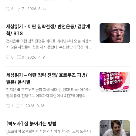
패배를 막을 수 있을까? 주식시장 폭락과 세계공황을 피할
급휴가 추가 * 손배, 고소고발 전부 취하* 화물연대 인정과
작성시간
6
7
2026. 5. 4.
수 있을까?답은 분명하고 종전합의한 한달전과 달라진 게
활동 보장 * 유가족에 사과와 위로보상동료의 죽음을 가슴
없다. 그런데도 트럼프는 왜 이럴까? 자..
에 묻고 싸운 화물노동자들이 권력기구와 연결된 거대한
유통자본 CU를 무릎꿇린 거의 '완승'에 가깝다. 이제 이재
세상읽기 - 이란 침략전쟁/ 반전운동/ 검찰개
명 정부 차원의 사과와 경찰책임자 처벌이 남은 것으로 보
혁/ BTS
인다. 이번 투쟁을 2023년 '양회동 열사 투쟁'과 비교하게
글 내용
된다. 그때도 지금도 노동자의 억울한 죽음이 있었다. 두 죽
전지윤● 이란 침략전쟁은 어디로 어제밤부터 오늘 아침까
음 모두 자본과 정권에 책임이 있었다. 그때도 지금도 처절
지 많은 사람들이 잠을 자지 못했다. 수십년만에 닥친 '세상
한 투쟁과 분노의 연대가 있었다. 다만 2023년에는 정권
에서 가장 위험한 하루'였다. 트럼프는 '한 문명의 종말'을
작성시간
0
0
2026. 4. 9.
이 더욱 직접적이고 조직적이었다. 윤석열 정권은 국가기
위협했고, 밴스는 '마지막 무기(핵무기)의 사용'을 암시했
구를 ..
다. 하지만, 결국 트럼프는 꼬리를 내렸다. '정신 승리'가 인
류를 도운 휘귀한 경우다. 이것은 이란 침략전쟁의 결말에
세상읽기 – 이란 침략 전쟁/ 호르무즈 파병/
대한 트럼프의 8번째 말바꾸기이다. 트럼프에게는 2가지
일본/ 윤석열
선택지가 존재했다. 하나는 지금까지의 손실과 패배를 받
글 내용
아들이면서 '정신승리'로 전쟁을 중단하는 것이다. 또 하나
전지윤 ● 호르무즈 군함 파병 절대 안 된다! 미국-이스라
는 전쟁을 지속하거나 확전하면서 더 큰 손실과 패배를 불
엘의 침략 전쟁으로 어제까지 이란에서 4천7백여명의 사
러오는 것이다. 전쟁의 결과를 승리로 다시 바꿀 수 있는 선
상자가 발생했고 사망자 중에 어린이는 205명이고 20개
작성시간
1
1
2026. 3. 16.
택지는 존재하지 않았다. 두 번째 선택은 당장의 개망신은
병원, 36개 학교, 98개 주거 건물이 파괴됐다고 한다. 이
피하지만, 미국의 패권에..
침략과 학살에 절대 도움을 줘서는 안 된다. 우리는 트럼프
와 네타냐후의 더러운 뒤를 닦아주는 똘마니가 아니기 때
[박노자] 잘 늙어가는 방법
문이다. 더구나 호르무즈를 통과할 다른 대안이 있다.* 이
글 내용
[노르웨이 오슬로에서 사는 러시아계 한국인 교육 노동자/
란은 '미국과 이스라엘 외교관 추방하면 된다'고 한다.* '달