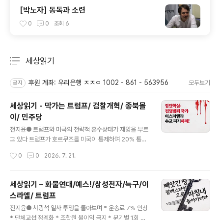
[박노자] 동독과 소련
0
0
조회
6
세상읽기
분류 전체보기
주요 글 목록
후원 계좌: 우리은행 ㅈㅈㅇ 1002 - 861 - 563956
모두보기
공지
세상읽기 - 막가는 트럼프/ 검찰개혁/ 종북몰
이/ 민주당
글 내용
전지윤● 트럼프와 미국의 전략적 혼수상태가 재앙을 부르
고 있다 트럼프가 호르무즈를 미국이 통제하며 20% 통행
료 받겠다고 주장. 자기 나라 앞바다를 지나가는 배를 통제
작성시간
0
0
2026. 7. 21.
하며 통행료 1% 받겠다는 이란. 남의 나라 앞바다를 지나
가는 배를 통제하며 통행료 20% 받겠다는 미국. 국제법을
위반하는 깡패국가로 당장 정권교체돼야 하는 곳은 어디인
세상읽기 – 화물연대/예스!/삼성전자/늑구/이
가?지난 5개월의 전쟁 동안에 거듭 확인되고 있다. 그나마
스라엘/ 트럼프
상식적이고 이성적이고 합리적이고 제정신인 것은 미국이
글 내용
아니라 이란이다. 전쟁을 다시 시작하면 미국과 나머지 세
전지윤● 서광석 열사 투쟁을 돌아보며 * 운송료 7% 인상
계는 고유가 고물가를 견딜 수 있을까? 트럼프는 중간선거
* 단체교섭 정례화 * 조합원 불이익 금지 * 분기별 1회 유