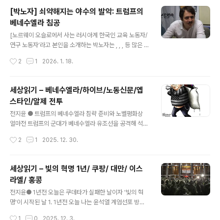
통과 거부와 셧다운을 경고하고, 공화당도 흔들려서 일까?
[박노자] 쇠약해지는 야수의 발악: 트럼프의
"이민세관단속국(ICE)은 르네 굿을 백주대낮에 살해했습
베네수엘라 침공
니다. 3주도 채 지나지 않아 그들은 알렉스 프레티에게 10
글 내용
발의 총을 쏴 살해했습니다. 우리는 매일 사람들이 차에서,
[노르웨이 오슬로에서 사는 러시아계 한국인 교육 노동자/
집에서, 삶에서 강제로 끌려나가는 모습을 목격하고 있습
연구 노동자’라고 본인을 소개하는 박노자는 , , , 등 많은 책
니다...ICE를 폐지해야 합니다."(조란 맘다니)미네소타 주
을 썼다. 박노자 본인의 블로그에 실렸던 글(https://blog.
작성시간
2
1
2026. 1. 18.
지사 선거에 나가려던 공화당 크리스 마델은 후보직을 사
naver.com/vladimir_tikhonov)을 다시 옮겨서 실을
퇴했다. 그는 "저는 딸들의 눈을 ..
수 있도록 허락해 준 것에 정말 감사드린다.] 지금도 하는지
모르지만, 한 때에 한국에서 남북 전쟁 발발시에 김정은과
세상읽기 – 베네수엘라/하이브/노동신문/엡
그 측근을 제거할 의무를 받아 "참수 작전"을 벌일 특수 부
스타인/알제 전투
대는 종종 그 "참수 작전"을 연습하곤 했습니다. 사실, 우리
글 내용
가 2026년1월3일에 카라카스에서 본 것은 바로 전형적인
전지윤 ● 트럼프의 베네수엘라 침략 준비와 노벨평화상
"참수 작전"에 해당됩니다. 아슬아슬한 순간들도 있었지만,
얼마전 트럼프의 군대가 베네수엘라 유조선을 공격해 석유
이 "참수 작전"은 표면적으로 성공을 거두었습니다. 사실상
를 도둑질하는 순간에 마차도는 미군과 미군전투기의 경호
작성시간
2
1
2025. 12. 30.
의 베네수엘라의 영공 및 영토에 대한 ..
를 받으며 노르웨이에 도착해 노벨평화상을 받았다. 미국
과 노벨위원회의 합동 군사작전과 심리작전 속에서 트럼프
의 베네수엘라 침공이 준비되고 있다.* 소말리아나 예멘이
세상읽기 – 빛의 혁명 1년/ 쿠팡/ 대만/ 이스
공해상에서 민간선박을 공격하면? -> 해적이다! 국제평화
라엘/ 홍콩
위협이다! 미국과 이스라엘이 보복 폭격!* 미국이 베네수엘
글 내용
라 앞바다에서 유조선을 공격해 석유를 훔쳐가면? -> 나몰
전지윤● 1년전 오늘은 쿠데타가 실패한 날이자 '빛의 혁
라라. 그것을 찬양하는 사람에게 노벨평화상 수여미국은
명'이 시작된 날 1. 1년전 오늘 나는 윤석열 계엄선포 방송
최근 새로운 '국가안보전략'을 발표하며 "초강대국 간 경쟁
을 보면서 떨고 있었다. 계엄이 성공하면 보도연맹처럼 나
작성시간
1
0
2025. 12. 3.