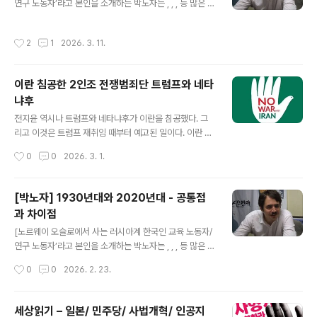
연구 노동자’라고 본인을 소개하는 박노자는 , , , 등 많은 책
러가 아니라 위안화로 결제하면 허락한다'고 한다.* 인도는
을 썼다. 박노자 본인의 블로그에 실렸던 글(https://blog.
'우리는 이란의 친구'라고 연락하고 통과했다. * 장기적으
naver.com/vladimir_tikhonov)을 다시 옮겨서 실을
로 빨리 탈석유 재생에너지로 가야 한다.페드로 산체스 스
작성시간
2
1
2026. 3. 11.
수 있도록 허락해 준 것에 정말 감사드린다.] 최근에 "엡스
페인 총리의 말이 전적으로 옳다. "세상에 불을 지르고는
틴 파일" 속에서 대표적인 '자본주의 비판자'인 노암 촘스
그 불로 인해 생긴 연기..
키 교수와 대표적인 성범죄자 제프리 엡스틴의 친근감을
이란 침공한 2인조 전쟁범죄단 트럼프와 네타
나타내는 서신 왕래나, 엡스틴 범죄 행위의 여성 피해자들
냐후
의 항의를 희화화하는 촘스키의 편지 등을 봤을 때에는, 저
글 내용
는 그다지 놀라지 않았습니다. 꼭 촘스키만이 뿐만 아니라
전지윤 역시나 트럼프와 네타냐후가 이란을 침공했다. 그
이 정도의 "명망가"의 위치에 오른 아마도 대다수의 사람들
리고 이것은 트럼프 재취임 때부터 예고된 일이다. 이란 침
이 비슷한 정도의 추함을 나타났을 것이라고 이미 충분히..
공과 핵 제거는 이스라엘의 필생의 과제였고, 따라서 네타
작성시간
0
0
2026. 3. 1.
냐후가 '역사상 최고의 이스라엘의 친구'라고 부른 트럼프
에게도 핵심 과제일 수밖에 없었다. 더구나 베네수엘라의
성공으로 오만해진 트럼프는 항공모함, 전폭기들을 잔뜩
[박노자] 1930년대와 2020년대 - 공통점
가져와 포위하면 이란이 알아서 백기투항하며 무릎꿇을지
과 차이점
모른다고 기대했다. 그러나 이란은 '당장 맞아 죽을래, 천천
글 내용
히 말라 죽을래'라는 양자택일 속에서 그 어떤 것도 선택하
[노르웨이 오슬로에서 사는 러시아계 한국인 교육 노동자/
기 어려웠다. 막상 전쟁을 코앞에 두고 트럼프는 괴로웠을
연구 노동자’라고 본인을 소개하는 박노자는 , , , 등 많은 책
것이다. 이것은 베네수엘라처럼 지도자만 제거하기도 어렵
을 썼다. 박노자 본인의 블로그에 실렸던 글(https://blog.
작성시간
0
0
2026. 2. 23.
고, 폭격만으로 단기간에 끝날 전쟁이 아니다. 이란의 군사
naver.com/vladimir_tikhonov)을 다시 옮겨서 실을
적, 지정학적 힘은 그리 간단하지않고, 이라..
수 있도록 허락해 준 것에 정말 감사드린다.] 요즘은 이 시
대를 1930년대의 '극단의 시대'(에릭 홉스범)에 비유하는
세상읽기 – 일본/ 민주당/ 사법개혁/ 인공지
것은 거의 유행처럼 된 것 같습니다. 물론 이유 있는 유행입