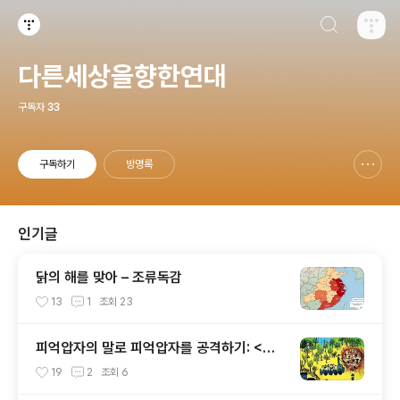
검색하기
티스토리
다른세상을향한연대
구독자
33
구독하기
방명록
신고하기 레이어
열기
인기글
닭의 해를 맞아 – 조류독감
13
1
조회
23
피억압자의 말로 피억압자를 공격하기: <제
국의 위안부> 비판
19
2
조회
6