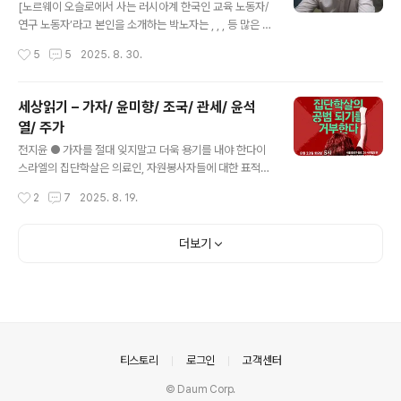
45년 이후 북한 혁명의 지도자들 역시 적어도 관념적으로
[노르웨이 오슬로에서 사는 러시아계 한국인 교육 노동자/
'사회주의'를 새 나라 건국의 모델로 지향한 것입니다. 한데
연구 노동자’라고 본인을 소개하는 박노자는 , , , 등 많은 책
마르크스나 엥겔스가 "사회주의"라고 했을 때에는 이미 자
을 썼다. 박노자 본인의 블로그에 실렸던 글(https://blog.
작성시간
5
5
2025. 8. 30.
본의 축적 및 국민 국가의 수준을 훨씬 넘..
naver.com/vladimir_tikhonov)을 다시 옮겨서 실을
수 있도록 허락해 준 것에 정말 감사드린다.] 저는 며칠 전
에 학술회의 참석차 몽골에 갔다 왔습니다. 울란바토르에
세상읽기 – 가자/ 윤미향/ 조국/ 관세/ 윤석
서 며칠 밖에 지내지 못했지만, 그 기간 동안 여러 가지를
열/ 주가
고민해 볼 수 있었습니다. 주지하다시피 몽골은 남쪽엔 중
글 내용
국, 북쪽에는 러시아에 "포위"된 나라입니다. 구매력 기준
전지윤 ● 가자를 절대 잊지말고 더욱 용기를 내야 한다이
(PPP: purchasing power parity)으로 보자면, 전세계
스라엘의 집단학살은 의료인, 자원봉사자들에 대한 표적
경제의 새로운 중심으로 떠오른 중국의 1인당 총국민소득
살해이기도 하다. 특히 언론인들 표적 살해는 전무후무하
작성시간
2
7
2025. 8. 19.
은 약 2만8천 달러 정도 되는가 하..
게 악명높다. 2차 대전 이후에 모든 전쟁에서 사망한 언론
인들을 다 합친 것보다 더 많은 언론인들이 죽었다. 그리고
최근 알자지라의 기자인 아나스 알-샤리프 기자도 결국 표
더보기
적 살해 당했다. 표적 살해 당하기 몇 시간 전에 샤리프 기
자는 '이 상황이 계속된다면 가자는 폐허로 변할 것이며, 그
주민들의 목소리는 침묵당하고, 그들의 얼굴은 지워질 것
이다. 그리고 역사는 당신들을 이 학살을 막지 않은 침묵의
증인으로 기억할 것이다'라고 경고했다. 그리고 얼마후 이
스라엘은 그를 살해했다.한 생전의 영상에서 알-샤리프 기
의안내
티스토리
로그인
고객센터
자는 딸에게 묻는다 '트럼프가 우리..
© Daum Corp.